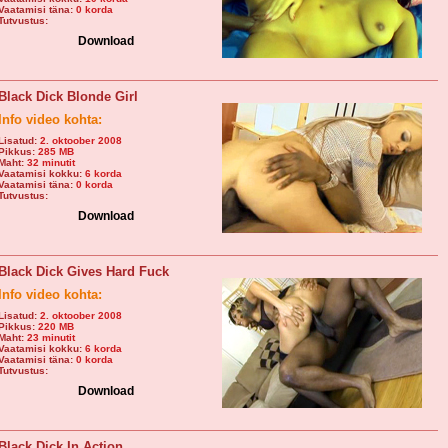
Vaatamisi täna:
0 korda
Tutvustus:
Download
Black Dick Blonde Girl
Info video kohta:
Lisatud:
2. oktoober 2008
Pikkus:
285 MB
Maht:
32 minutit
Vaatamisi kokku:
6 korda
Vaatamisi täna:
0 korda
Tutvustus:
Download
Black Dick Gives Hard Fuck
Info video kohta:
Lisatud:
2. oktoober 2008
Pikkus:
220 MB
Maht:
23 minutit
Vaatamisi kokku:
6 korda
Vaatamisi täna:
0 korda
Tutvustus:
Download
Black Dick In Action