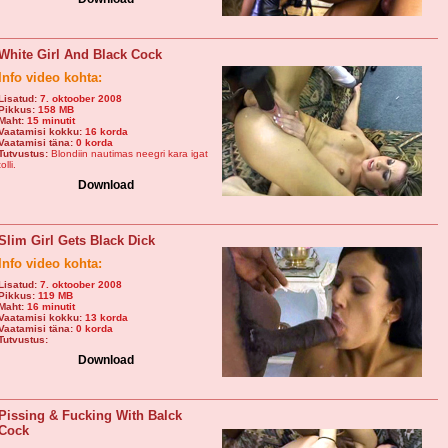
White Girl And Black Cock
Info video kohta:
Lisatud:
7. oktoober 2008
Pikkus:
158 MB
Maht:
15 minutit
Vaatamisi kokku:
16 korda
Vaatamisi täna:
0 korda
Tutvustus:
Blondiin nautimas neegri kara igat
tolli.
Download
Slim Girl Gets Black Dick
Info video kohta:
Lisatud:
7. oktoober 2008
Pikkus:
119 MB
Maht:
16 minutit
Vaatamisi kokku:
13 korda
Vaatamisi täna:
0 korda
Tutvustus:
Download
Pissing & Fucking With Balck
Cock