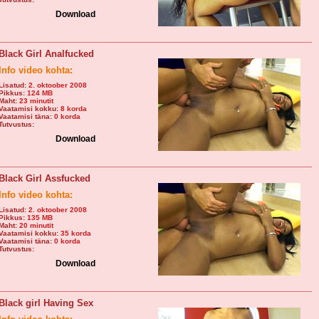
Download
Black Girl Analfucked
Info video kohta:
Lisatud:
2. oktoober 2008
Pikkus:
124 MB
Maht:
23 minutit
Vaatamisi kokku:
8 korda
Vaatamisi täna:
0 korda
Tutvustus:
Download
Black Girl Assfucked
Info video kohta:
Lisatud:
2. oktoober 2008
Pikkus:
135 MB
Maht:
20 minutit
Vaatamisi kokku:
35 korda
Vaatamisi täna:
0 korda
Tutvustus:
Download
Black girl Having Sex