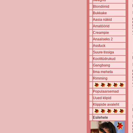
Neegrid
Blondiinid
Bukkake
Aasia näkid
Amatöörid
Creampie
Anaalseks 2
Assfuck
Suure tissiga
Koolitüdrukud
Gangbang
Ilma meheta
Rimming
Populaarsemad
Uued klipid
Klippide avaleht
Esilehele