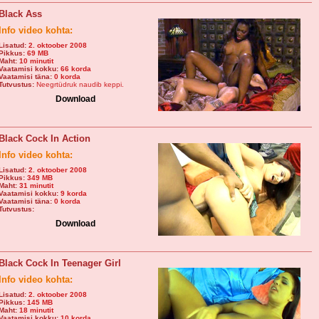
Black Ass
Info video kohta:
Lisatud:
2. oktoober 2008
Pikkus:
69 MB
Maht:
10 minutit
Vaatamisi kokku:
66 korda
Vaatamisi täna:
0 korda
Tutvustus:
Neegrtüdruk naudib keppi.
Download
Black Cock In Action
Info video kohta:
Lisatud:
2. oktoober 2008
Pikkus:
349 MB
Maht:
31 minutit
Vaatamisi kokku:
9 korda
Vaatamisi täna:
0 korda
Tutvustus:
Download
Black Cock In Teenager Girl
Info video kohta:
Lisatud:
2. oktoober 2008
Pikkus:
145 MB
Maht:
18 minutit
Vaatamisi kokku:
10 korda