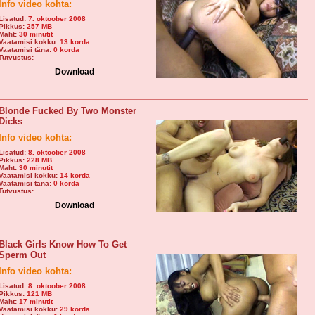
Info video kohta:
Lisatud:
7. oktoober 2008
Pikkus:
257 MB
Maht:
30 minutit
Vaatamisi kokku:
13 korda
Vaatamisi täna:
0 korda
Tutvustus:
Download
Blonde Fucked By Two Monster
Dicks
Info video kohta:
Lisatud:
8. oktoober 2008
Pikkus:
228 MB
Maht:
30 minutit
Vaatamisi kokku:
14 korda
Vaatamisi täna:
0 korda
Tutvustus:
Download
Black Girls Know How To Get
Sperm Out
Info video kohta:
Lisatud:
8. oktoober 2008
Pikkus:
121 MB
Maht:
17 minutit
Vaatamisi kokku:
29 korda