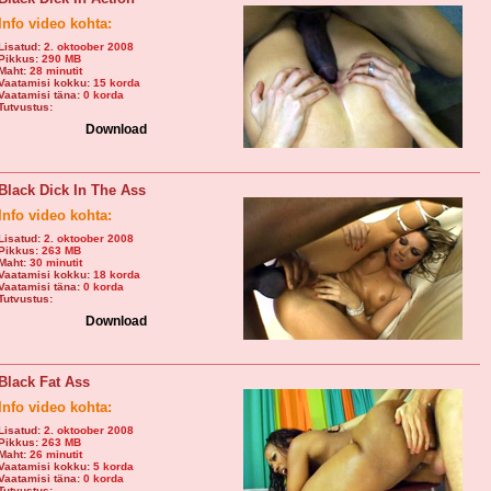
Info video kohta:
Lisatud:
2. oktoober 2008
Pikkus:
290 MB
Maht:
28 minutit
Vaatamisi kokku:
15 korda
Vaatamisi täna:
0 korda
Tutvustus:
Download
Black Dick In The Ass
Info video kohta:
Lisatud:
2. oktoober 2008
Pikkus:
263 MB
Maht:
30 minutit
Vaatamisi kokku:
18 korda
Vaatamisi täna:
0 korda
Tutvustus:
Download
Black Fat Ass
Info video kohta:
Lisatud:
2. oktoober 2008
Pikkus:
263 MB
Maht:
26 minutit
Vaatamisi kokku:
5 korda
Vaatamisi täna:
0 korda
Tutvustus: