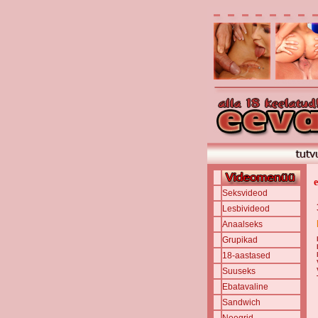
Seksvideod
Lesbivideod
Anaalseks
Grupikad
18-aastased
Suuseks
Ebatavaline
Sandwich