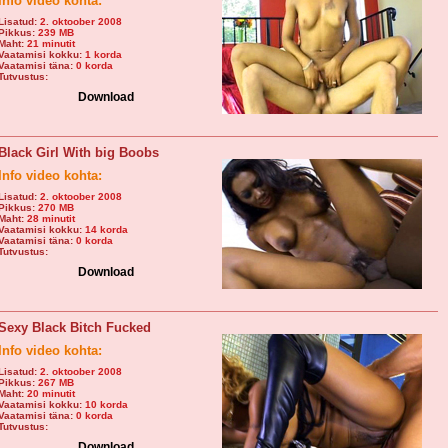
Info video kohta:
Lisatud:
2. oktoober 2008
Pikkus:
239 MB
Maht:
21 minutit
Vaatamisi kokku:
1 korda
Vaatamisi täna:
0 korda
Tutvustus:
Download
Black Girl With big Boobs
Info video kohta:
Lisatud:
2. oktoober 2008
Pikkus:
270 MB
Maht:
28 minutit
Vaatamisi kokku:
14 korda
Vaatamisi täna:
0 korda
Tutvustus:
Download
Sexy Black Bitch Fucked
Info video kohta:
Lisatud:
2. oktoober 2008
Pikkus:
267 MB
Maht:
20 minutit
Vaatamisi kokku:
10 korda
Vaatamisi täna:
0 korda
Tutvustus:
Download