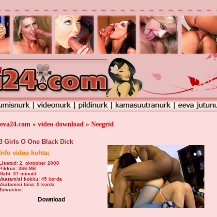
eeva24.com » video download » Neegrid
3 Girls O One Black Dick
Info video kohta:
Lisatud:
2. oktoober 2008
Pikkus:
366 MB
Maht:
37 minutit
Vaatamisi kokku:
45 korda
Vaatamisi täna:
0 korda
Tutvustus:
Download