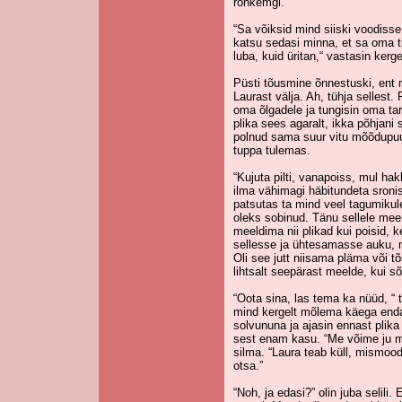
rohkemgi.
“Sa võiksid mind siiski voodisse
katsu sedasi minna, et sa oma ti
luba, kuid üritan,“ vastasin kergel
Püsti tõusmine õnnestuski, ent m
Laurast välja. Ah, tühja sellest. P
oma õlgadele ja tungisin oma t
plika sees agaralt, ikka põhjani 
polnud sama suur vitu mõõdupuu,
tuppa tulemas.
“Kujuta pilti, vanapoiss, mul hak
ilma vähimagi häbitundeta sronis
patsutas ta mind veel tagumikul
oleks sobinud. Tänu sellele mee
meeldima nii plikad kui poisid, ke
sellesse ja ühtesamasse auku, 
Oli see jutt niisama pläma või tõ
lihtsalt seepärast meelde, kui s
“Oota sina, las tema ka nüüd, “ t
mind kergelt mõlema käega endas
solvununa ja ajasin ennast plika 
sest enam kasu. “Me võime ju mu
silma. “Laura teab küll, mismoodi
otsa.”
“Noh, ja edasi?” olin juba selili