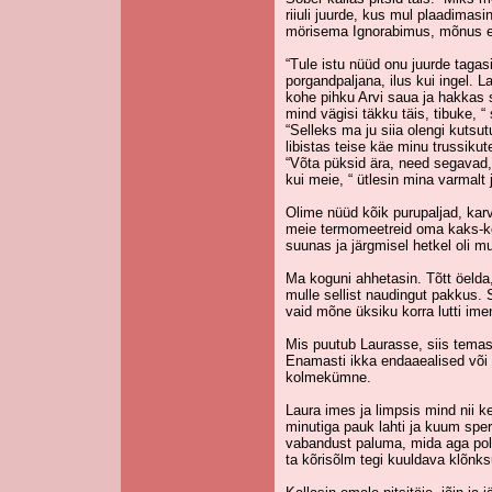
riiuli juurde, kus mul plaadimasin
mörisema Ignorabimus, mõnus ee
“Tule istu nüüd onu juurde tagasi
porgandpaljana, ilus kui ingel. 
kohe pihku Arvi saua ja hakkas 
mind vägisi täkku täis, tibuke, “
“Selleks ma ju siia olengi kutsutu
libistas teise käe minu trussik
“Võta püksid ära, need segavad,
kui meie, “ ütlesin mina varmalt 
Olime nüüd kõik purupaljad, kar
meie termomeetreid oma kaks-ko
suunas ja järgmisel hetkel oli mu 
Ma koguni ahhetasin. Tõtt öelda,
mulle sellist naudingut pakkus.
vaid mõne üksiku korra lutti imen
Mis puutub Laurasse, siis temas
Enamasti ikka endaaealised või p
kolmekümne.
Laura imes ja limpsis mind nii k
minutiga pauk lahti ja kuum sper
vabandust paluma, mida aga poln
ta kõrisõlm tegi kuuldava klõnksu