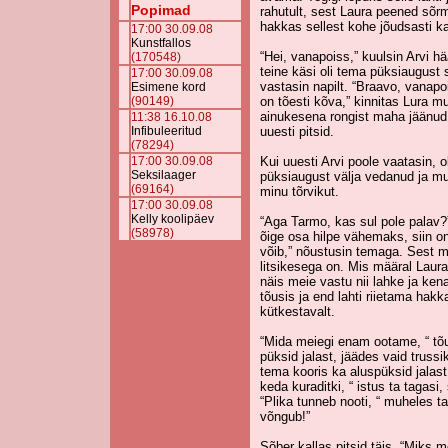
Popimad
rahutult, sest Laura peened sõr
hakkas sellest kohe jõudsasti 
17:00 30.09.08
Kunstfallos
“Hei, vanapoiss,” kuulsin Arvi h
(170548)
teine käsi oli tema püksiaugust 
17:00 30.09.08
vastasin napilt. “Braavo, vanapoi
Esimene kord
(90149)
on tõesti kõva,” kinnitas Lura mu
ainukesena rongist maha jäänud. S
11:38 16.10.08
Infibuleeritud
uuesti pitsid.
(78294)
17:00 30.09.08
Kui uuesti Arvi poole vaatasin, o
Seksilaager
püksiaugust välja vedanud ja mud
(69164)
minu tõrvikut.
17:00 30.09.08
Kelly koolipäev
“Aga Tarmo, kas sul pole palav?”
(58978)
õige osa hilpe vähemaks, siin on
võib,” nõustusin temaga. Sest mi
litsikesega on. Mis määral Laura 
näis meie vastu nii lahke ja ken
tõusis ja end lahti riietama hakk
kütkestavalt.
“Mida meiegi enam ootame, “ tõu
püksid jalast, jäädes vaid trussi
tema kooris ka aluspüksid jalast
keda kuraditki, “ istus ta tagasi,
“Plika tunneb nooti, “ muheles ta
võngub!”
Sõber kallas pitsid täis. “Miks m