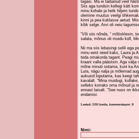
tagasi. Ma ei taibanud veel hästi
Siis aga tundsin kellegi kätt ko
minu kohale ja hetk hiljem tundsi
olemine muutus veelgi tihkemaks.
kinni ja pea kuklasse aetud. Mis
kõik selge. Arvi oli neiu tagumis
“Või siis nõnda, “ mõtisklesin, 
salata, mõnus oli muidu küll, lii
Nii ma siis lebasingi selili ega p
minu eest need kaks, Laura ja A
teda omakorda tagant. Peagi mu
kraani valla päästsin. Aga välj
mõne minuti ootama, kuni ka Arv
Lura, nägu nalja ja mõlemad aug
aukusid loputama, kas keegi taha
kavalalt. “Mina muidugi, kullake, 
selleks korraks oma mõnud ja rah
ennast laisalt. “See nuss on ik
endamisi.
Loetud: 5593 korda,
kommentaare: 0
Nimi: