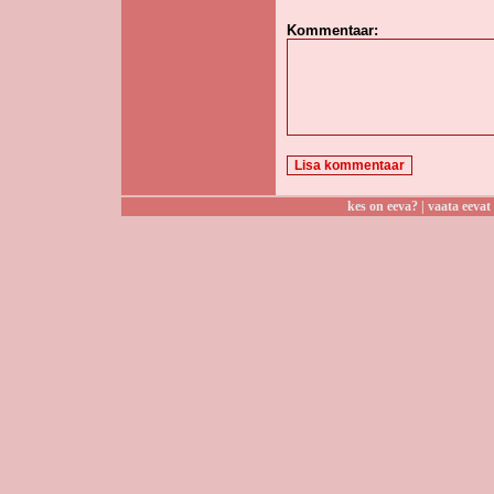
Kommentaar:
kes on eeva?
|
vaata eevat