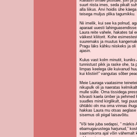
Kallasin omale pitsitäie, jõin ja 
suurt riista imes, seda pikalt su
alla liikus. Arvi hoidis ühe käe
teisega muljus plika tagumikku.
Nii imelik, kui see ka polnud, 
aparaat uuesti lahinguasendisse. 
Laura reite vahele, hakates tal 
väikest kliitorit. Kohe esimest
suuremaks ja muutus kangemaks
Pragu läks kähku niiskeks ja oli
ajasin.
Kulus vast kolm minutit, kuniks 
tunnistust pikk ja raske ohe, ta
limpas keelega üle kuivanud huu
kui klistiiri!” vangutas sõber pea
Meie Lauraga vaatasime teinetei
nikupulk oli ja naeratas kelmikalt
mulle sülle. Oma tissidega press
kõvasti kaela ümber ja pehmed k
suudles mind kirglikult, tegi pu
ühtäkki oln ma oma vinnas ihuga 
hakkas Laura mu otsas aeglase r
sisemus oli piigal laisavõitu.
“Või teie juba sedapsi, “ märkis 
ebamugavustega harjunud,” kosts
saamiskorra ajal võin vähemalt 