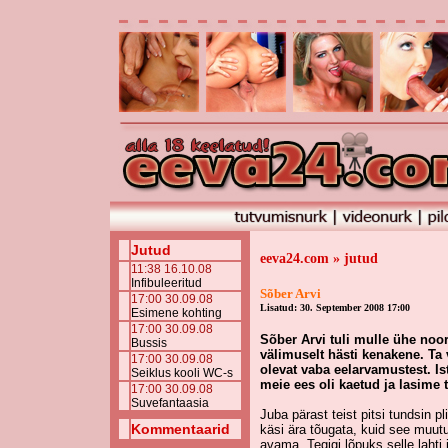
Jutud
eeva24.com » jutud
11:38 16.10.08
Infibuleeritud
Sõber Arvi
17:00 30.09.08
Lisatud: 30. September 2008 17:00
Esimene kohting
17:00 30.09.08
Sõber Arvi tuli mulle ühe noore
Bussis
välimuselt hästi kenakene. Ta v
17:00 30.09.08
olevat vaba eelarvamustest. Is
Seiklus kooli WC-s
meie ees oli kaetud ja lasime t
17:00 30.09.08
Suvefantaasia
Juba pärast teist pitsi tundsin p
Kommentaarid
käsi ära tõugata, kuid see muut
avama. Tegigi lõpuks selle lahti