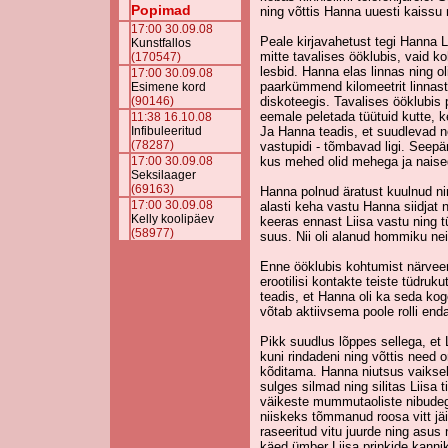
Popimad
ning võttis Hanna uuesti kaissu 
17:00 30.09.08
Peale kirjavahetust tegi Hanna 
Kunstfallos
mitte tavalises ööklubis, vaid 
(170547)
lesbid. Hanna elas linnas ning ol
17:00 30.09.08
paarkümmend kilomeetrit linnast
Esimene kord
(90146)
diskoteegis. Tavalises ööklubis 
eemale peletada tüütuid kutte, k
11:38 16.10.08
Infibuleeritud
Ja Hanna teadis, et suudlevad ne
(78287)
vastupidi - tõmbavad ligi. Seepär
17:00 30.09.08
kus mehed olid mehega ja naise
Seksilaager
(69163)
Hanna polnud äratust kuulnud nin
17:00 30.09.08
alasti keha vastu Hanna siidjat 
Kelly koolipäev
keeras ennast Liisa vastu ning t
(58977)
suus. Nii oli alanud hommiku nei
Enne ööklubis kohtumist närveeris
erootilisi kontakte teiste tüdruk
teadis, et Hanna oli ka seda ko
võtab aktiivsema poole rolli end
Pikk suudlus lõppes sellega, et 
kuni rindadeni ning võttis need
kõditama. Hanna niutsus vaikse
sulges silmad ning silitas Liisa 
väikeste mummutaoliste nibudeg
niiskeks tõmmanud roosa vitt j
raseeritud vitu juurde ning asus
käed ümber Liisa prinkide kanni