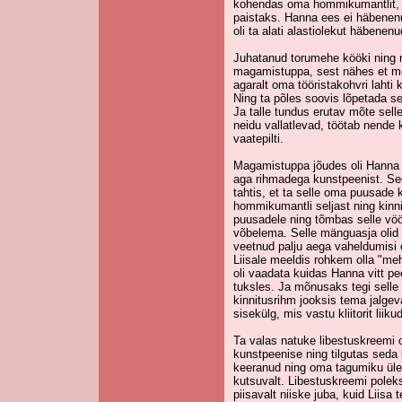
kohendas oma hommikumantlit, e
paistaks. Hanna ees ei häbenen
oli ta alati alastiolekut häbenenu
Juhatanud torumehe kööki ning nä
magamistuppa, sest nähes et me
agaralt oma tööristakohvri lahti 
Ning ta põles soovis lõpetada s
Ja talle tundus erutav mõte sell
neidu vallatlevad, töötab nende
vaatepilti.
Magamistuppa jõudes oli Hanna k
aga rihmadega kunstpeenist. See 
tahtis, et ta selle oma puusade k
hommikumantli seljast ning kinn
puusadele ning tõmbas selle vöö p
võbelema. Selle mänguasja olid n
veetnud palju aega vaheldumisi 
Liisale meeldis rohkem olla "mehe
oli vaadata kuidas Hanna vitt 
tuksles. Ja mõnusaks tegi selle 
kinnitusrihm jooksis tema jalgevah
sisekülg, mis vastu kliitorit liik
Ta valas natuke libestuskreemi 
kunstpeenise ning tilgutas seda
keeranud ning oma tagumiku üles
kutsuvalt. Libestuskreemi poleks
piisavalt niiske juba, kuid Liis