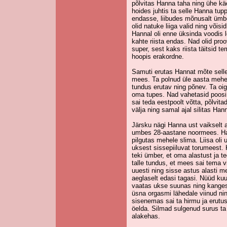
põlvitas Hanna taha ning ühe kä
hoides juhtis ta selle Hanna t
endasse, liibudes mõnusalt ümbe
olid natuke liiga valid ning võisi
Hannal oli enne üksinda voodis l
kahte riista endas. Nad olid proo
super, sest kaks riista täitsid t
hoopis erakordne.
Samuti erutas Hannat mõte selles
mees. Ta polnud üle aasta meheg
tundus erutav ning põnev. Ta oig
oma tupes. Nad vahetasid poosi n
sai teda eestpoolt võtta, põlvita
välja ning samal ajal silitas Hanna
Järsku nägi Hanna ust vaikselt 
umbes 28-aastane noormees. Ha
pilgutas mehele slima. Liisa oli 
uksest sissepiiluvat torumeest. 
teki ümber, et oma alastust ja 
talle tundus, et mees sai tema vi
uuesti ning sisse astus alasti m
aeglaselt edasi tagasi. Nüüd kuu
vaatas ukse suunas ning kangest
üsna orgasmi lähedale viinud ni
sisenemas sai ta hirmu ja erutu
öelda. Silmad sulgenud surus ta 
alakehas.