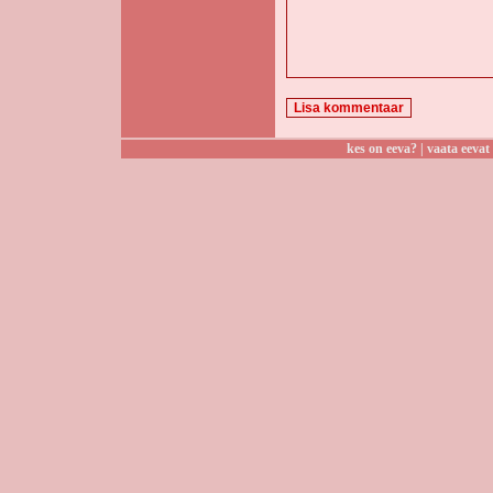
kes on eeva?
|
vaata eevat