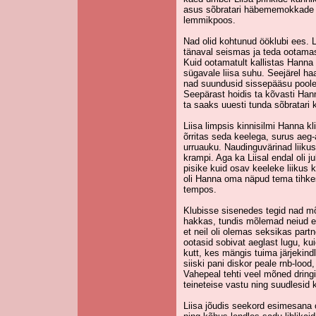
asus sõbratari häbememokkade v
lemmikpoos.
Nad olid kohtunud ööklubi ees. Li
tänaval seismas ja teda ootama
Kuid ootamatult kallistas Hanna
sügavale liisa suhu. Seejärel h
nad suundusid sissepääsu poole.
Seepärast hoidis ta kõvasti Hann
ta saaks uuesti tunda sõbratari 
Liisa limpsis kinnisilmi Hanna kli
õrritas seda keelega, surus aeg-
urruauku. Naudinguvärinad liiku
krampi. Aga ka Liisal endal oli 
pisike kuid osav keeleke liikus ki
oli Hanna oma näpud tema tihkess
tempos.
Klubisse sisenedes tegid nad mõ
hakkas, tundis mõlemad neiud e
et neil oli olemas seksikas part
ootasid sobivat aeglast lugu, kui
kutt, kes mängis tuima järjekind
siiski pani diskor peale rnb-lood,
Vahepeal tehti veel mõned dringid 
teineteise vastu ning suudlesid ki
Liisa jõudis seekord esimesana 