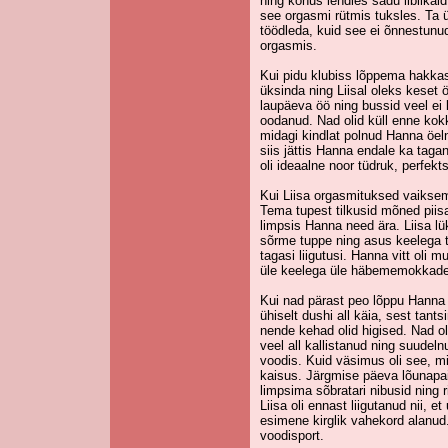
ning kõhus lendles sadu liblikai
see orgasmi rütmis tuksles. Ta ür
töödleda, kuid see ei õnnestunud
orgasmis.
Kui pidu klubiss lõppema hakkas
üksinda ning Liisal oleks keset 
laupäeva öö ning bussid veel ei l
oodanud. Nad olid küll enne kok
midagi kindlat polnud Hanna öe
siis jättis Hanna endale ka tagan
oli ideaalne noor tüdruk, perfek
Kui Liisa orgasmituksed vaiksem
Tema tupest tilkusid mõned piis
limpsis Hanna need ära. Liisa l
sõrme tuppe ning asus keelega tö
tagasi liigutusi. Hanna vitt oli 
üle keelega üle häbememokkade, 
Kui nad pärast peo lõppu Hanna 
ühiselt dushi all käia, sest tant
nende kehad olid higised. Nad o
veel all kallistanud ning suudel
voodis. Kuid väsimus oli see, mi
kaisus. Järgmise päeva lõunapai
limpsima sõbratari nibusid ning r
Liisa oli ennast liigutanud nii, e
esimene kirglik vahekord alanu
voodisport.