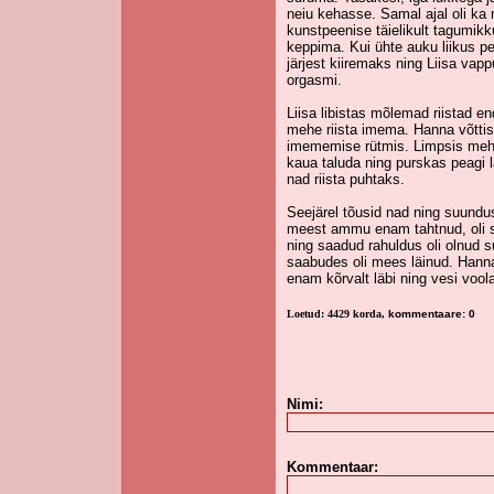
neiu kehasse. Samal ajal oli ka
kunstpeenise täielikult tagumik
keppima. Kui ühte auku liikus pe
järjest kiiremaks ning Liisa vap
orgasmi.
Liisa libistas mõlemad riistad 
mehe riista imema. Hanna võttis
imememise rütmis. Limpsis mehe
kaua taluda ning purskas peagi 
nad riista puhtaks.
Seejärel tõusid nad ning suundu
meest ammu enam tahtnud, oli s
ning saadud rahuldus oli olnud s
saabudes oli mees läinud. Hanna
enam kõrvalt läbi ning vesi voola
Loetud: 4429 korda,
kommentaare: 0
Nimi:
Kommentaar: