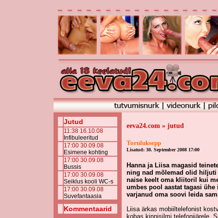
Jutud
eeva24.com » jutud
11:38 16.10.08
Infibuleeritud
Toruluksepp
17:00 30.09.08
Lisatud: 30. September 2008 17:00
Esimene kohting
17:00 30.09.08
Hanna ja Liisa magasid teinete
Bussis
ning nad mõlemad olid hiljuti 
17:00 30.09.08
naise keelt oma kliitoril kui m
Seiklus kooli WC-s
umbes pool aastat tagasi ühe 
17:00 30.09.08
varjanud oma soovi leida sam
Suvefantaasia
Kommentaarid
Liisa ärkas mobiiltelefonist kos
kobas kinnisilmi telefonijärele. 