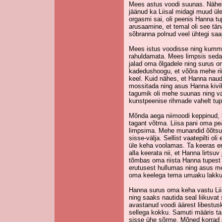
Mees astus voodi suunas. Nähes,
jäänud ka Liisal midagi muud üle,
orgasmi sai, oli peenis Hanna tu
arusaamine, et temal oli see tä
sõbranna polnud veel ühtegi saa
Mees istus voodisse ning kumma
rahuldamata. Mees limpsis seda
jalad oma õlgadele ning surus om
kadedushoogu, et võõra mehe rii
keel. Kuid nähes, et Hanna naudib
mossitada ning asus Hanna kiv
tagumik oli mehe suunas ning v
kunstpeenise rihmade vahelt tupp
Mõnda aega niimoodi keppinud, 
tagant võtma. Liisa pani oma pea
limpsima. Mehe munandid õõtsusi
sisse-välja. Sellist vaatepilti ol
üle keha voolamas. Ta keeras en
alla keerata nii, et Hanna lirtsuv
tõmbas oma riista Hanna tupest 
erutusest hullumas ning asus m
oma keelega tema urruaku lakk
Hanna surus oma keha vastu Liis
ning saaks nautida seal liikuvat
avastanud voodi äärest libestusk
sellega kokku. Samuti määris ta
sisse ühe sõrme. Mõned korrad s