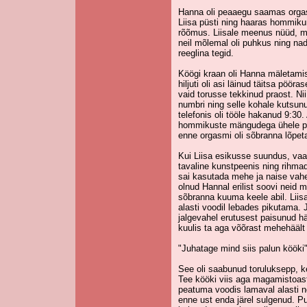
Hanna oli peaaegu saamas orgas
Liisa püsti ning haaras hommiku
rõõmus. Liisale meenus nüüd, mik
neil mõlemal oli puhkus ning na
reeglina tegid.
Köögi kraan oli Hanna mäletamis
hiljuti oli asi läinud täitsa pöör
vaid torusse tekkinud praost. Nii
numbri ning selle kohale kutsun
telefonis oli tööle hakanud 9:30
hommikuste mängudega ühele po
enne orgasmi oli sõbranna lõpeta
Kui Liisa esikusse suundus, va
tavaline kunstpeenis ning rihma
sai kasutada mehe ja naise vahe
olnud Hannal erilist soovi neid 
sõbranna kuuma keele abil. Liisa
alasti voodil lebades pikutama. 
jalgevahel erutusest paisunud 
kuulis ta aga võõrast mehehäält
"Juhatage mind siis palun kööki
See oli saabunud toruluksepp, k
Tee kööki viis aga magamistoast
peatuma voodis lamaval alasti noo
enne ust enda järel sulgenud. P