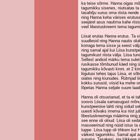
ka teise sõrme. Hanna oigas mõ
tagumikku sisenes, niutsatas ta
tasahilju surus oma riista nend
ning Hanna keha värises erutuse
seejärel asus nautima kahe riist
veel libestuskreemi tema tagumik
Liisat erutas Hanna erutus. Ta s
suudlesid ning Hanna nautis oluko
korraga tema sisse ja seest väl
ning samal ajal kui Liisa kuns
tagumikust riista välja. Liisa t
Sellest andsid märku tema sule
rusikasse tõmbunud käed ning üha
tagumikku kõvasti kinni, et 2 kiirel
liigutusi tehes tajus Liisa, et s
oiates ning kiunudes. Rütmjad l
kokku surusid, viisid ka mehe or
lõpetas Hanna seljale suure laad
Hanna oli otsustanud, et ta ei ta
soovis Liisala samasugust mõnu 
kunstpeenise lahti ning sidud se
uuesti kõvaks imema kui riist ju
libestuskreemiga määrima ning 
see enne oli olnud. Liisa oli sed
masseerinud ning nüüd istus ta 
tuppe. Liisa tupp oli tihkem ku
väikest tagumikku. Samal ajal a
suruma. Tasakesi, iga lükkega j