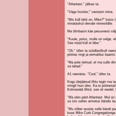
"Atlantast," jätkas ta.
"Väga huvitav," vastasin mina.
"Mis küll lahti on, Mike?" küsis 
rinnataskul olevale nimesildile.
Ma tõmbasin käe pesuveest välja 
"Kuule, poiss, mulle on selge, et 
See nüüd küll ei lähe."
"Oh," ütles ta süüdlaslikult nae
pööras ringi ja eemaldus baarist.
"Ma pole öelnud, et ma sulle dri
sa tahad."
A1 naeratas. "Cool," ütles ta.
Kogu ülejäänud õhtu tegin ma tal
mingit huvi üles. Ka ei pööranud
Kolmandal õhtul, see oli reedel, 
"Ma olen pärit Atlantast. Mul on 
sa siis selles armetus bändis la
"Mu sõber asutas selle bändi paa
koos Mike Curb Congregationga ja