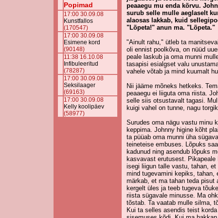
Popimad
peaaegu mu enda kõrvu. Johnn
surub selle mulle aeglaselt 
17:00 30.09.08
alaosas lakkab, kuid sellegip
Kunstfallos
"Lõpeta!" anun ma. "Lõpeta."
(170547)
17:00 30.09.08
"Ainult rahu," ütleb ta manitseva
Esimene kord
(90148)
oli ennist poolkõva, on nüüd uues
peale laskub ja oma munni mull
11:38 16.10.08
Infibuleeritud
tasapisi esialgset valu unustam
(78287)
vahele võtab ja mind kuumalt hu
17:00 30.09.08
Seksilaager
Nii jääme mõneks hetkeks. Tema
(69163)
peaaegu ei liiguta oma riista. J
17:00 30.09.08
selle siis otsustavalt tagasi. Mu
Kelly koolipäev
kuigi vahel on tunne, nagu torgi
(58977)
Surudes oma nägu vastu minu ka
keppima. Johnny higine kõht pla
ta püüab oma munni üha sügavam
teineteise embuses. Lõpuks saa
kadunud ning asendub lõpuks mõ
kasvavast erutusest. Pikapeal
isegi liigun talle vastu, tahan, 
mind tugevamini kepiks, tahan, e
märkab, et ma tahan teda pisut
kergelt üles ja teeb tugeva tõuke
riista sügavale minusse. Ma ohk
tõstab. Ta vaatab mulle silma, t
Kui ta selles asendis teist kord
sisemuses kõdi. Kui ma hakkan 