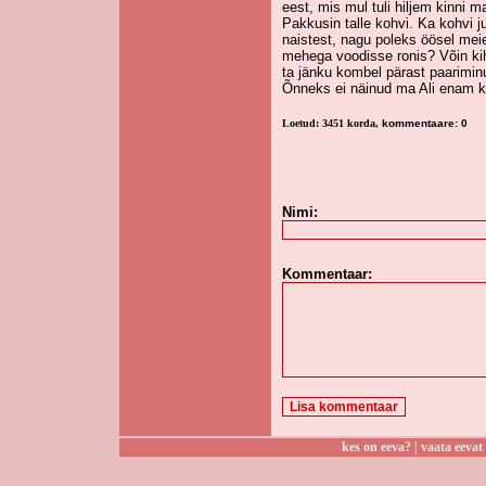
eest, mis mul tuli hiljem kinni m
Pakkusin talle kohvi. Ka kohvi ju
naistest, nagu poleks öösel meie
mehega voodisse ronis? Võin kih
ta jänku kombel pärast paariminu
Õnneks ei näinud ma Ali enam k
Loetud: 3451 korda,
kommentaare: 0
Nimi:
Kommentaar:
kes on eeva?
|
vaata eevat