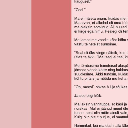
kaugusel."
"Cool."
Ma ei mäleta enam, kuidas me m
Ma arvan, et alkohol oli oma töö
ma oleksin soovinud. Ali huuled
ei kirge ega himu. Pealegi oli t
Me lamasime voodis kõht kõhu 
vastu teineteist surusime.
"Seal oli üks vinge näitsik, kes
ütles ta äkki. "Ma isegi ei tea, 
Me tõmbasime teineteisel aluspü
jämeda vända kätte ning hakkasi
suudlesime. Äkki tundsin, kuida
kõhtu pritsis ja mööda mu keha
"Oh, mees!" ohkas A1 ja tõukas 
Ja see oligi kõik.
Ma läksin vannituppa, et käsi ja 
norskas. Mul ei jäänud muud üle,
tunne, sest olin mitte ainult val
Kuigi olin pisut purjus, ei saa
Hommikul, kui ma dushi alla läks