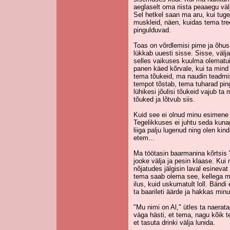
aeglaselt oma riista peaaegu välj
Sel hetkel saan ma aru, kui tug
muskleid, näen, kuidas tema tree
pingulduvad.
Toas on võrdlemisi pime ja õhus
lükkab uuesti sisse. Sisse, välj
selles vaikuses kuulma olematui
panen käed kõrvale, kui ta mind
tema tõukeid, ma naudin teadmis
tempot tõstab, tema tuharad ping
lühikesi jõulisi tõukeid vajub t
tõuked ja lõtvub siis.
Kuid see ei olnud minu esimene 
Tegelikkuses ei juhtu seda kuna
liiga palju lugenud ning olen kind
etem...
Ma töötasin baarmanina kõrtsis 
jooke välja ja pesin klaase. Kui 
nõjatudes jälgisin laval esinevat
tema saab olema see, kellega ma
ilus, kuid uskumatult loll. Bändi
ta baarileti äärde ja hakkas min
"Mu nimi on Al," ütles ta naerat
väga hästi, et tema, nagu kõik te
et tasuta drinki välja lunida.