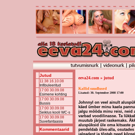
Jutud
eeva24.com » jutud
11:38 16.10.08
Infibuleeritud
Kallid suudlused
17:00 30.09.08
Lisatud: 30. September 2008 17:00
Esimene kohting
17:00 30.09.08
Johnnyl on veel ainult aluspü
Bussis
käed ümber minu kaela pannud
17:00 30.09.08
jalgu mööda minu reisi, neid 
Seiklus kooli WC-s
varbad voodilinasse. Ta lükk
17:00 30.09.08
muutub järjest raskemaks. Äkki
Suvefantaasia
aluspüksid üle oma kitsaste p
Kommentaarid
pendeldab üles-alla, osutade
jalgadest ja tõstab need kõrge