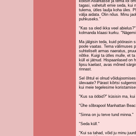
kolisin Atlantasse ja tema lõi om
tagasi, vahetult emie seda, kui
tulema, ütles laulja koha üles. P
välja aidata. Olin nõus. Minu j
puhkuseks."
"Kas sa oled ikka veel abielus?
kolmanda klaasi kurku. "Nägemise
Ma jälgisin teda, kuid pöörasin s
poole vaatas. Tema välimuses po
suhteliselt armas naeratus, pruu
nõtke. Kuigi ta ütles mulle, et ta 
küll ei jätnud. Hispaanlased on
lipsu kaelast, avas mõned särgi
rinnast.
Sel õhtul ei olnud võidujoomises 
ülevaate? Pärast kõrtsi sulgemist
kui meie tegelesime koristamis
"Kus sa ööbid?" küsisin ma, kui 
"Ühe sõbrapool Manhattan Beach
"Sinna on ju terve tund minna."
"Seda küll."
"Kui sa tahad, võid ju minu juurd