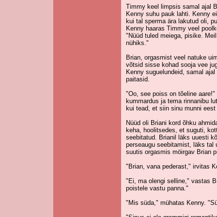
Timmy keel limpsis samal ajal Br
Kenny suhu pauk lahti. Kenny ei 
kui tal sperma ära lakutud oli,
Kenny haaras Timmy veel poolkõva
"Nüüd tuled meiega, pisike. Mei
nühiks."
Brian, orgasmist veel natuke ui
võtsid sisse kohad sooja vee ju
Kenny suguelundeid, samal ajal 
paitasid.
"Oo, see poiss on tõeline aare!" 
kummardus ja tema rinnanibu lut
kui tead, et siin sinu munni eest 
Nüüd oli Briani kord õhku ahmid
keha, hoolitsedes, et suguti, kott
seebitatud. Brianil läks uuesti 
perseaugu seebitamist, läks tal 
suutis orgasmis möirgav Brian p
"Brian, vana pederast," irvitas K
"Ei, ma olengi selline," vastas B
poistele vastu panna."
"Mis süda," mühatas Kenny. "Sü