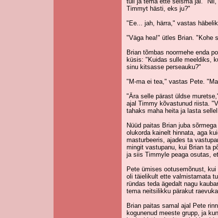
tuli ja tema ette seisma jäi. "Nii
Timmyt hästi, eks ju?"
"Ee... jah, härra," vastas häbel
"Väga hea!" ütles Brian. "Kohe 
Brian tõmbas noormehe enda poole
küsis: "Kuidas sulle meeldiks, 
sinu kitsasse perseauku?"
"M-ma ei tea," vastas Pete. "Ma 
"Ära selle pärast üldse muretse,
ajal Timmy kõvastunud riista. "V
tahaks maha heita ja lasta sellel
Nüüd paitas Brian juba sõrmega 
olukorda kainelt hinnata, aga ku
masturbeeris, ajades ta vastupa
mingit vastupanu, kui Brian ta põ
ja siis Timmyle peaga osutas, et
Pete ümises ootusemõnust, kui 
oli täielikult ette valmistamata 
ründas teda ägedalt nagu kaubar
tema neitsilikku pärakut raevuk
Brian paitas samal ajal Pete rin
kogunenud meeste grupp, ja kun