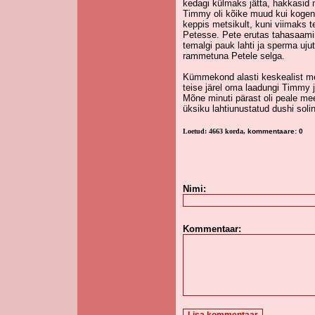
kedagi külmaks jätta, hakkasid
Timmy oli kõike muud kui kogenud
keppis metsikult, kuni viimaks 
Petesse. Pete erutas tahasaamin
temalgi pauk lahti ja sperma uj
rammetuna Petele selga.
Kümmekond alasti keskealist me
teise järel oma laadungi Timmy j
Mõne minuti pärast oli peale me
üksiku lahtiunustatud dushi solin
Loetud: 4663 korda,
kommentaare: 0
Nimi:
Kommentaar: