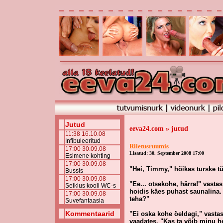
Jutud
eeva24.com » jutud
11:38 16.10.08
Infibuleeritud
Riietusruumis
17:00 30.09.08
Lisatud: 30. September 2008 17:00
Esimene kohting
17:00 30.09.08
"Hei, Timmy," hõikas turske tü
Bussis
17:00 30.09.08
"Ee... otsekohe, härra!" vasta
Seiklus kooli WC-s
hoidis käes puhast saunalina.
17:00 30.09.08
teha?"
Suvefantaasia
Kommentaarid
"Ei oska kohe öeldagi," vast
vaadates. "Kas ta võib minu h