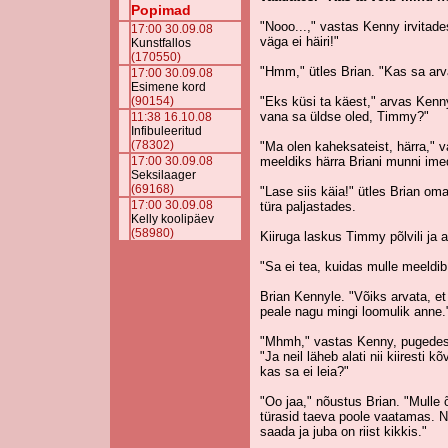
Popimad
"Nooo...," vastas Kenny irvitade
17:00 30.09.08
väga ei häiri!"
Kunstfallos
(170550)
"Hmm," ütles Brian. "Kas sa arva
17:00 30.09.08
Esimene kord
(90154)
"Eks küsi ta käest," arvas Kenny
vana sa üldse oled, Timmy?"
11:38 16.10.08
Infibuleeritud
(78302)
"Ma olen kaheksateist, härra," 
17:00 30.09.08
meeldiks härra Briani munni ime
Seksilaager
(69168)
"Lase siis käia!" ütles Brian oma 
17:00 30.09.08
türa paljastades.
Kelly koolipäev
(58980)
Kiiruga laskus Timmy põlvili ja a
"Sa ei tea, kuidas mulle meeldib
Brian Kennyle. "Võiks arvata, et
peale nagu mingi loomulik anne.
"Mhmh," vastas Kenny, pugedes 
"Ja neil läheb alati nii kiiresti
kas sa ei leia?"
"Oo jaa," nõustus Brian. "Mulle
türasid taeva poole vaatamas. N
saada ja juba on riist kikkis."