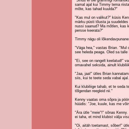
"Sinus ei ole grammigi romantik
samal ajal kui Timmy tema riist
mõte, kas tahad kuulda?"
"Kas mul on valikut?" küsis Ken
märku püsti tõusta ja suudeldes 
nussi saanud? Ma mõtlen, kas ke
persse keerata?"
Timmy nägu oli lõkendavpunane, 
"Väga hea," vastas Brian. "Mul o
see heleda peaga. Oled sa talle
"Ei, see on rangelt keelatud!" v
omavahel seksida, ainult klubili
"Jaa, jaa!" ütles Brian kannatama
siis, kui te teete seda vabal ajal.
Kui klubiliige tahab, et te seda 
tõlgendan reegleid nii."
Kenny vaatas oma sõpra ja pööri
hüüdis: "Joe, kuule, kas me või
"Ära ütle "meie"!" sõnas Kenny. 
ei taha, et mind klubist välja vis
"Oi, aitäh toetamast, sõber!" ütl